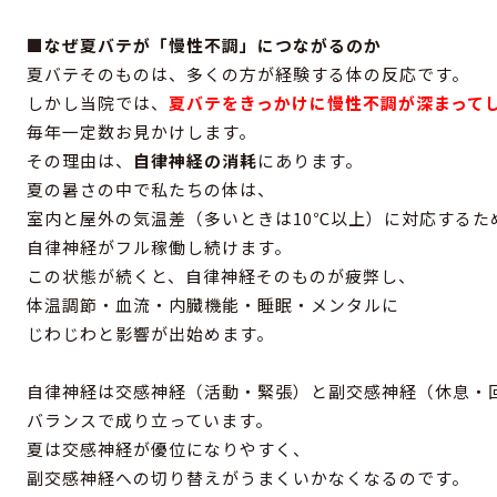
■なぜ夏バテが「慢性不調」につながるのか
夏バテそのものは、多くの方が経験する体の反応です。
しかし当院では、
夏バテをきっかけに慢性不調が深まって
毎年一定数お見かけします。
その理由は、
自律神経の消耗
にあります。
夏の暑さの中で私たちの体は、
室内と屋外の気温差（多いときは10℃以上）に対応するた
自律神経がフル稼働し続けます。
この状態が続くと、自律神経そのものが疲弊し、
体温調節・血流・内臓機能・睡眠・メンタルに
じわじわと影響が出始めます。
自律神経は交感神経（活動・緊張）と副交感神経（休息・
バランスで成り立っています。
夏は交感神経が優位になりやすく、
副交感神経への切り替えがうまくいかなくなるのです。