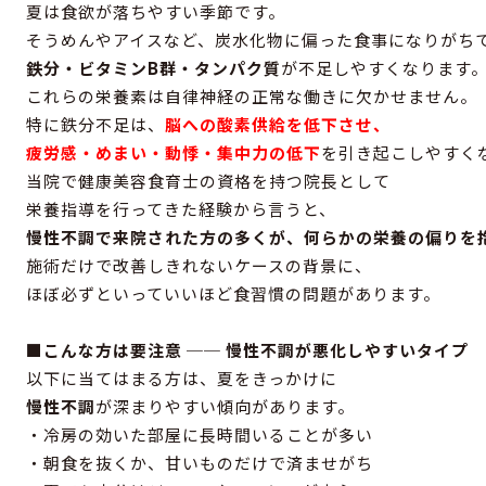
夏は食欲が落ちやすい季節です。
そうめんやアイスなど、炭水化物に偏った食事になりがち
鉄分・ビタミンB群・タンパク質
が不足しやすくなります
これらの栄養素は自律神経の正常な働きに欠かせません。
特に鉄分不足は、
脳への酸素供給を低下させ、
疲労感・めまい・動悸・集中力の低下
を引き起こしやすく
当院で健康美容食育士の資格を持つ院長として
栄養指導を行ってきた経験から言うと、
慢性不調で来院された方の多くが、何らかの栄養の偏りを
施術だけで改善しきれないケースの背景に、
ほぼ必ずといっていいほど食習慣の問題があります。
■こんな方は要注意 ── 慢性不調が悪化しやすいタイプ
以下に当てはまる方は、夏をきっかけに
慢性不調
が深まりやすい傾向があります。
・冷房の効いた部屋に長時間いることが多い
・朝食を抜くか、甘いものだけで済ませがち