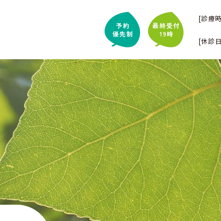
[診療時
予約
最終受付
優先制
19時
[休診日