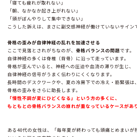
「寝ても疲れが取れない」
「朝、なかなか起き上がれない」
「頭がぼんやりして集中できない」
こうした訴えは、まさに副交感神経が働けていないサイン
骨格の歪みが自律神経の乱れを加速させる
ここで見落とされがちなのが、
骨格バランスの問題
です。
自律神経の多くは脊椎（背骨）に沿って走っています。
骨格が歪んでいると、神経への圧迫や血流の滞りが生じ、
自律神経の信号がうまく伝わりにくくなります。
長時間のデスクワークや、夏の冷房下での冷え・筋緊張は
骨格の歪みをさらに助長します。
「慢性不調が夏にひどくなる」という方の多くに、
もともとの骨格バランスの崩れが重なっているケースがあ
ある40代の女性は、「毎年夏が終わっても頭痛とめまいが